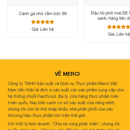
Đậu hũ phô mai EB 
Cánh gà nhỏ tẩm bột 99
xanh, hàng liên 
Được xếp
Giá: Liên hệ
hạng
5
5
Được xếp
Giá: Liên hệ
sao
hạng
5
5
sao
VỀ MERCI
Công ty TNHH Sản xuất và Dịch vụ Thực phẩm Merci Việt
Nam tiền thân là đơn vị sản xuất các sản phẩm cung cấp cho
hệ thống chuỗi Fastfood, đại lý, cửa hàng thực phẩm trên
toàn quốc. Nay bên cạnh cơ sở sản xuất của riêng mình,
chúng tôi còn là nhà nhập khẩu, nhà phân phối của các
thương hiệu thực phẩm lớn trên thế giới.
Với triết lý kinh doanh: “Chia sẻ cùng phát triển”, chúng tôi