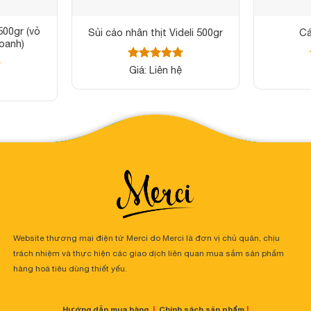
500gr (vỏ
Sủi cảo nhân thịt Videli 500gr
Cá
doanh)
Được xếp
Giá: Liên hệ
hạng
5
5
sao
Website thương mại điện tử Merci do Merci là đơn vị chủ quản, chịu
trách nhiệm và thực hiện các giao dịch liên quan mua sắm sản phẩm
hàng hoá tiêu dùng thiết yếu.
Hướng dẫn mua hàng
|
Chính sách sản phẩm
|