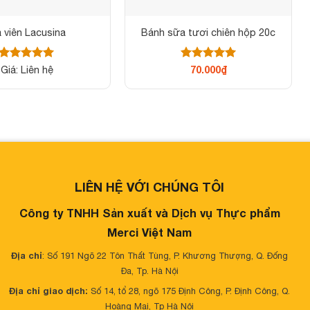
 viên Lacusina
Bánh sữa tươi chiên hộp 20c
Được xếp
Được xếp
Giá: Liên hệ
70.000
₫
hạng
5
5
hạng
5
5
sao
sao
LIÊN HỆ VỚI CHÚNG TÔI
Công ty TNHH Sản xuất và Dịch vụ Thực phẩm
Merci Việt Nam
Địa chỉ
: Số 191 Ngõ 22 Tôn Thất Tùng, P. Khương Thượng, Q. Đống
Đa, Tp. Hà Nội
Địa chỉ giao dịch:
Số 14, tổ 28, ngõ 175 Định Công, P. Định Công, Q.
Hoàng Mai, Tp Hà Nội