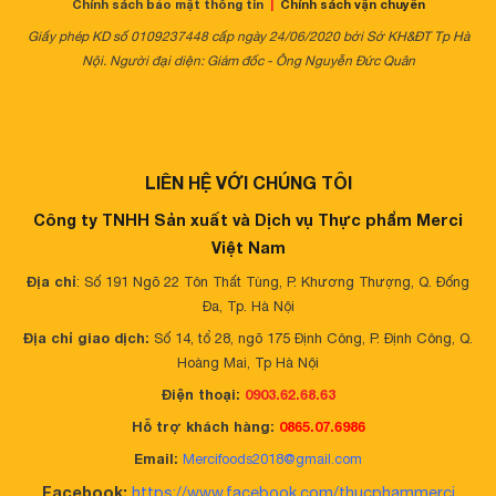
Chính sách bảo mật thông tin
|
Chính sách vận chuyển
Giấy phép KD số 0109237448 cấp ngày 24/06/2020 bởi Sở KH&ĐT Tp Hà
Nội. Người đại diện: Giám đốc - Ông Nguyễn Đức Quân
LIÊN HỆ VỚI CHÚNG TÔI
Công ty TNHH Sản xuất và Dịch vụ Thực phẩm Merci
Việt Nam
Địa chỉ
: Số 191 Ngõ 22 Tôn Thất Tùng, P. Khương Thượng, Q. Đống
Đa, Tp. Hà Nội
Địa chỉ giao dịch:
Số 14, tổ 28, ngõ 175 Định Công, P. Định Công, Q.
Hoàng Mai, Tp Hà Nội
Điện thoại:
0903.62.68.63
Hỗ trợ khách hàng:
0865.07.6986
Email:
Mercifoods2018@gmail.com
Facebook:
https://www.facebook.com/thucphammerci