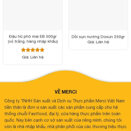
Đậu hũ phô mai EB 500gr
Dồi sụn nướng Dosun 250gr
(vỏ trắng, hàng nhập khẩu)
Giá: Liên hệ
Được xếp
Giá: Liên hệ
hạng
5
5
sao
VỀ MERCI
Công ty TNHH Sản xuất và Dịch vụ Thực phẩm Merci Việt Nam
tiền thân là đơn vị sản xuất các sản phẩm cung cấp cho hệ
thống chuỗi Fastfood, đại lý, cửa hàng thực phẩm trên toàn
quốc. Nay bên cạnh cơ sở sản xuất của riêng mình, chúng tôi
còn là nhà nhập khẩu, nhà phân phối của các thương hiệu thực