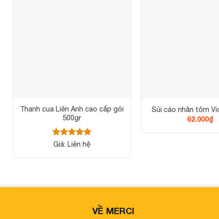
Thanh cua Liên Anh cao cấp gói
Sủi cảo nhân tôm Vid
500gr
62.000
₫
Được xếp
Giá: Liên hệ
hạng
5
5
sao
VỀ MERCI