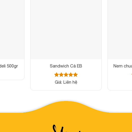
eli 500gr
Sandwich Cá EB
Nem chua
Được xếp
Giá: Liên hệ
hạng
5
5
sao