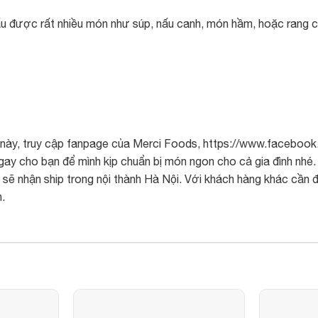
ấu được rất nhiều món như súp, nấu canh, món hầm, hoặc rang 
 này, truy cập fanpage của
Merci Foods
, https://www.facebook
gay cho bạn để mình kịp chuẩn bị món ngon cho cả gia đình nhé.
ẽ nhận ship trong nội thành Hà Nội. Với khách hàng khác cần đặ
.