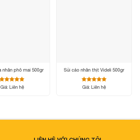
 nhân phô mai 500gr
Sủi cảo nhân thịt Videli 500gr
Được xếp
Được xếp
Giá: Liên hệ
Giá: Liên hệ
hạng
5
5
hạng
5
5
sao
sao
LIÊN HỆ VỚI CHÚNG TÔI