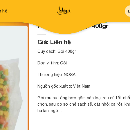
Tì
n hệ
ki
Rau củ tổng hợp 400gr
Giá: Liên hệ
Quy cách: Gói 400gr
Đơn vị tính: Gói
Thương hiệu: NOSA
Nguồn gốc xuất x: Việt Nam
Gói rau củ tổng hợp gồm các loại rau củ tốt nh
chọn, sau đó sơ chế sạch sẽ, cắt nhỏ: cà rốt, kh
hà lan, ngô…