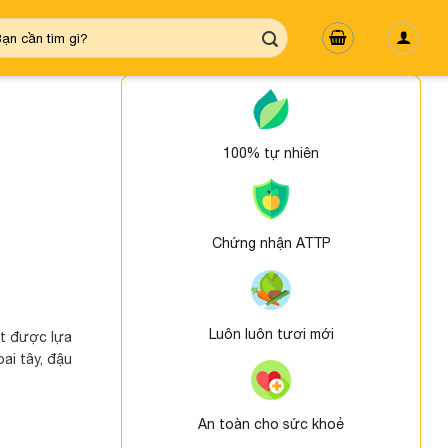
m
ếm:
100% tự nhiên
Chứng nhận ATTP
Luôn luôn tươi mới
ất được lựa
oai tây, đậu
An toàn cho sức khoẻ