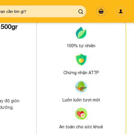
m
ếm:
 500gr
100% tự nhiên
Chứng nhận ATTP
Luôn luôn tươi mới
ay độ giòn
 dưỡng.
An toàn cho sức khoẻ