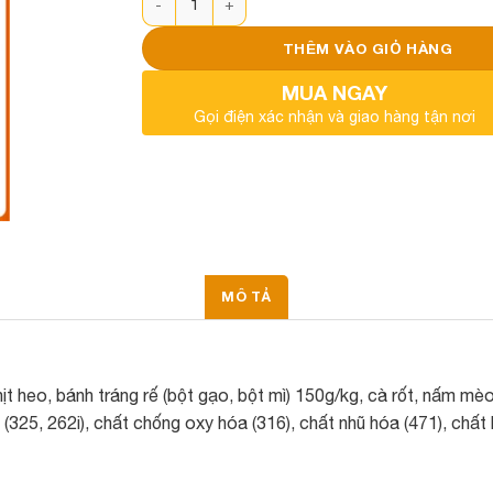
THÊM VÀO GIỎ HÀNG
MUA NGAY
Gọi điện xác nhận và giao hàng tận nơi
MÔ TẢ
hịt heo, bánh tráng rế (bột gạo, bột mì) 150g/kg, cà rốt, nấm mè
id (325, 262i), chất chống oxy hóa (316), chất nhũ hóa (471), chất