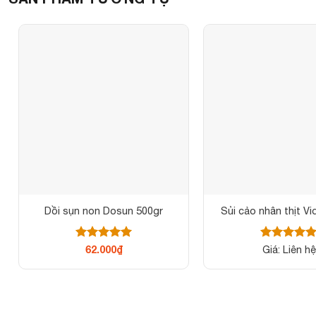
Dồi sụn non Dosun 500gr
Sủi cảo nhân thịt Vi
Được xếp
Được xếp
62.000
₫
Giá: Liên hệ
hạng
5
5
hạng
5
5
sao
sao