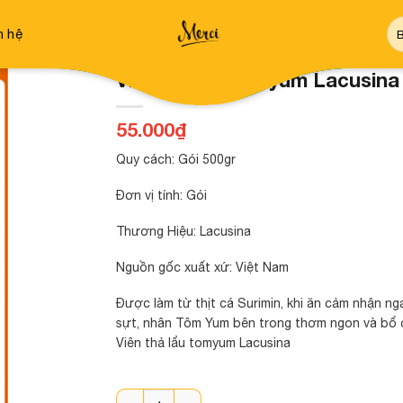
Tì
n hệ
ki
Viên thả lẩu tomyum Lacusina
55.000
₫
Quy cách: Gói 500gr
Đơn vị tính: Gói
Thương Hiệu: Lacusina
Nguồn gốc xuất xứ: Việt Nam
Được làm từ thịt cá Surimin, khi ăn cảm nhận ng
sựt, nhân Tôm Yum bên trong thơm ngon và bổ
Viên thả lẩu tomyum Lacusina
Viên thả lẩu tomyum Lacusina 500gr số lượng