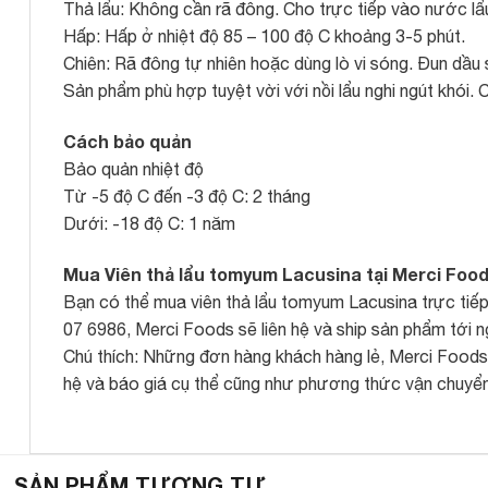
Thả lẩu: Không cần rã đông. Cho trực tiếp vào nước lẩ
Hấp: Hấp ở nhiệt độ 85 – 100 độ C khoảng 3-5 phút.
Chiên: Rã đông tự nhiên hoặc dùng lò vi sóng. Đun dầu 
Sản phẩm phù hợp tuyệt vời với nồi lẩu nghi ngút khói. 
Cách bảo quản
Bảo quản nhiệt độ
Từ -5 độ C đến -3 độ C: 2 tháng
Dưới: -18 độ C: 1 năm
Mua Viên thả lẩu tomyum Lacusina tại Merci Foo
Bạn có thể mua viên thả lẩu tomyum Lacusina trực tiếp
07 6986, Merci Foods sẽ liên hệ và ship sản phẩm tới n
Chú thích: Những đơn hàng khách hàng lẻ, Merci Foods s
hệ và báo giá cụ thể cũng như phương thức vận chuyển
SẢN PHẨM TƯƠNG TỰ