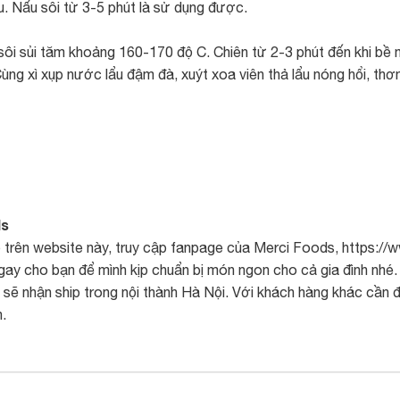
u. Nấu sôi từ 3-5 phút là sử dụng được.
sôi sủi tăm khoảng 160-170 độ C. Chiên từ 2-3 phút đến khi bề 
Cùng xì xụp nước lẩu đậm đà, xuýt xoa viên thả lẩu nóng hổi, th
ds
 trên website này, truy cập fanpage của
Merci Foods
, https:/
gay cho bạn để mình kịp chuẩn bị món ngon cho cả gia đình nhé.
ẽ nhận ship trong nội thành Hà Nội. Với khách hàng khác cần đặ
.