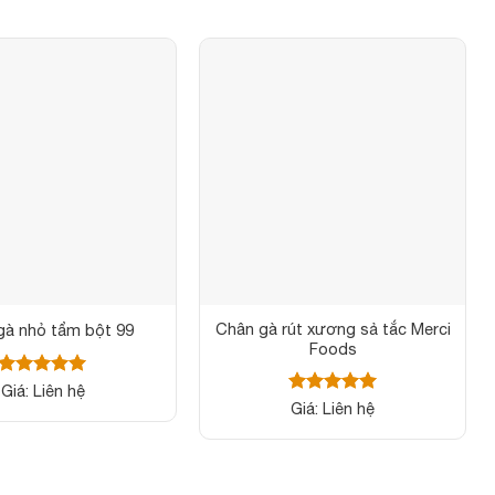
Chân gà rút xương sả tắc Merci
gà nhỏ tẩm bột 99
Foods
Được xếp
Giá: Liên hệ
hạng
5
5
Được xếp
Giá: Liên hệ
sao
hạng
5
5
sao