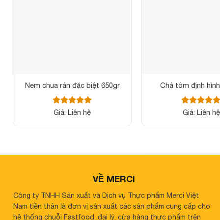
Nem chua rán đặc biệt 650gr
Chả tôm định hình
Được xếp
Được xếp
Giá: Liên hệ
Giá: Liên hệ
hạng
5
5
hạng
5
5
sao
sao
VỀ MERCI
Công ty TNHH Sản xuất và Dịch vụ Thực phẩm Merci Việt
Nam tiền thân là đơn vị sản xuất các sản phẩm cung cấp cho
hệ thống chuỗi Fastfood, đại lý, cửa hàng thực phẩm trên