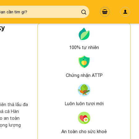
m
ếm:
ky
100% tự nhiên
Chứng nhận ATTP
Luôn luôn tươi mới
iên thả lẩu đa
hả cá Hàn
ảo an toàn
rọng lượng
An toàn cho sức khoẻ