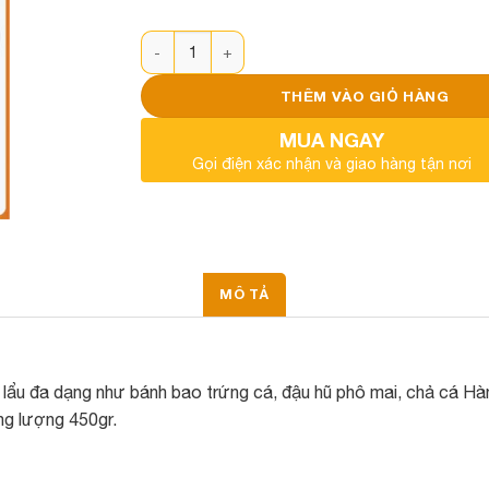
Set thả lẩu thập cẩm Green Sky số lượng
THÊM VÀO GIỎ HÀNG
MUA NGAY
Gọi điện xác nhận và giao hàng tận nơi
MÔ TẢ
ả lẩu đa dạng như bánh bao trứng cá, đậu hũ phô mai, chả cá Hà
ng lượng 450gr.