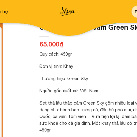
Tì
n hệ
ki
Set thả lẩu thập cẩm Green S
65.000
₫
Quy cách: 450gr
Đơn vị tính: Khay
Thương hiệu: Green Sky
Nguồn gốc xuất xứ: Việt Nam
Set thả lẩu thập cẩm Green Sky gồm nhiều loại v
dạng như bánh bao trứng cá, đậu hũ phô mai, c
Quốc, cá viên, tôm viên… Vừa tiện lợi lại đảm b
sức khoẻ cho cả gia đình. Một khay thả lẩu có t
450gr