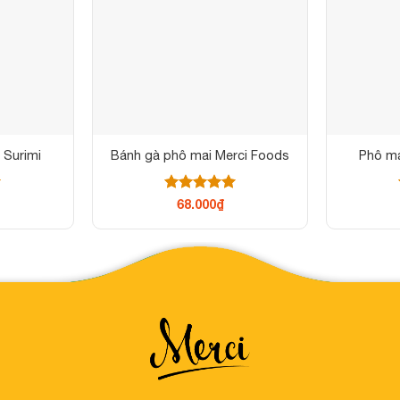
 Surimi
Bánh gà phô mai Merci Foods
Phô ma
Được xếp
68.000
₫
hạng
5
5
sao