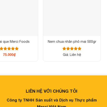
i que Merci Foods
Nem chua nhân phô mai 500gr
Được xếp
Được xếp
75.000
₫
Giá: Liên hệ
hạng
5
5
hạng
5
5
sao
sao
LIÊN HỆ VỚI CHÚNG TÔI
Công ty TNHH Sản xuất và Dịch vụ Thực phẩm
Merci Việt Nam