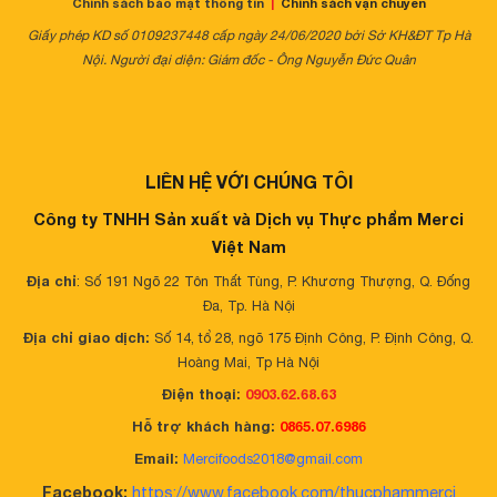
Chính sách bảo mật thông tin
|
Chính sách vận chuyển
Giấy phép KD số 0109237448 cấp ngày 24/06/2020 bởi Sở KH&ĐT Tp Hà
Nội. Người đại diện: Giám đốc - Ông Nguyễn Đức Quân
LIÊN HỆ VỚI CHÚNG TÔI
Công ty TNHH Sản xuất và Dịch vụ Thực phẩm Merci
Việt Nam
Địa chỉ
: Số 191 Ngõ 22 Tôn Thất Tùng, P. Khương Thượng, Q. Đống
Đa, Tp. Hà Nội
Địa chỉ giao dịch:
Số 14, tổ 28, ngõ 175 Định Công, P. Định Công, Q.
Hoàng Mai, Tp Hà Nội
Điện thoại:
0903.62.68.63
Hỗ trợ khách hàng:
0865.07.6986
Email:
Mercifoods2018@gmail.com
Facebook:
https://www.facebook.com/thucphammerci