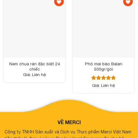
Nem chua rán đặc biệt 24
Phô mai bào Balan
chiếc
500gr/gói
Giá: Liên hệ
Được xếp
Giá: Liên hệ
hạng
5
5
sao
VỀ MERCI
Công ty TNHH Sản xuất và Dịch vụ Thực phẩm Merci Việt Nam