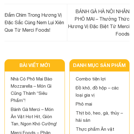
BÁNH GÀ HÀ NỘI NHÂN
Đắm Chìm Trong Hương Vị
PHÔ MAI – Thưởng Thức
Đặc Sắc Cùng Nem Lụi Xiên
Hương Vị Đặc Biệt Từ Merci
Que Từ Merci Foods!
Foods
BÀI VIẾT MỚI
DANH MỤC SẢN PHẨM
Nhà Có Phô Mai Bào
Combo tiện lợi
Mozzarella – Món Gì
Đồ khô, đồ hộp – các
Cũng Thành “Siêu
loại gia vị
Phẩm”!
Phô mai
Bánh Gà Merci – Món
Thịt bò, heo, gà, thủy –
Ăn Vặt Hot Hit, Giòn
hải sản
Tan, Ngon Khó Cưỡng!
Thực phẩm Ăn vặt
Merci Foods – Phân