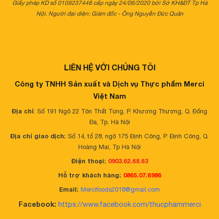
Giấy phép KD số 0109237448 cấp ngày 24/06/2020 bởi Sở KH&ĐT Tp Hà
Nội. Người đại diện: Giám đốc - Ông Nguyễn Đức Quân
LIÊN HỆ VỚI CHÚNG TÔI
Công ty TNHH Sản xuất và Dịch vụ Thực phẩm Merci
Việt Nam
Địa chỉ
: Số 191 Ngõ 22 Tôn Thất Tùng, P. Khương Thượng, Q. Đống
Đa, Tp. Hà Nội
Địa chỉ giao dịch:
Số 14, tổ 28, ngõ 175 Định Công, P. Định Công, Q.
Hoàng Mai, Tp Hà Nội
Điện thoại:
0903.62.68.63
Hỗ trợ khách hàng:
0865.07.6986
Email:
Mercifoods2018@gmail.com
Facebook:
https://www.facebook.com/thucphammerci