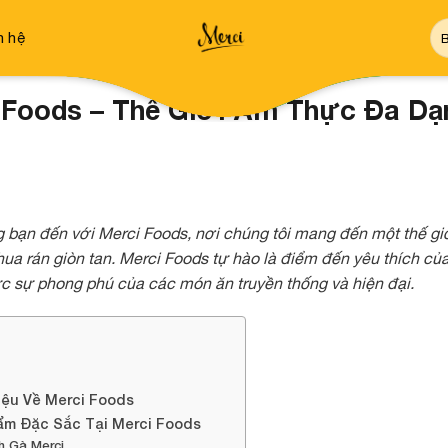
Tì
n hệ
ki
 Foods – Thế Giới Ẩm Thực Đa D
bạn đến với Merci Foods, nơi chúng tôi mang đến một thế gi
ua rán giòn tan. Merci Foods tự hào là điểm đến yêu thích c
c sự phong phú của các món ăn truyền thống và hiện đại.
iệu Về Merci Foods
ẩm Đặc Sắc Tại Merci Foods
h Gà Merci