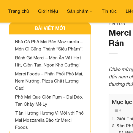
Skip
to
Trang chủ
Giới thiệu
Sản phẩm
Tin tức
Liê
content
TIN TỨC
BÀI VIẾT MỚI
Merci
Rán
Nhà Có Phô Mai Bào Mozzarella –
Món Gì Cũng Thành “Siêu Phẩm”!
Bánh Gà Merci – Món Ăn Vặt Hot
Hit, Giòn Tan, Ngon Khó Cưỡng!
Chào mừng 
Merci Foods – Phân Phối Phô Mai,
đến nem ch
Nem Nướng, Pizza Chất Lượng
thưởng thứ
Cao!
Phô Mai Que Giòn Rụm – Dai Dẻo,
Mục lục
Tan Chảy Mê Ly
Tận Hưởng Hương Vị Mới với Phô
Giới Th
Mai Mozzarella Bào từ Merci
Sản Ph
Foods
Bán