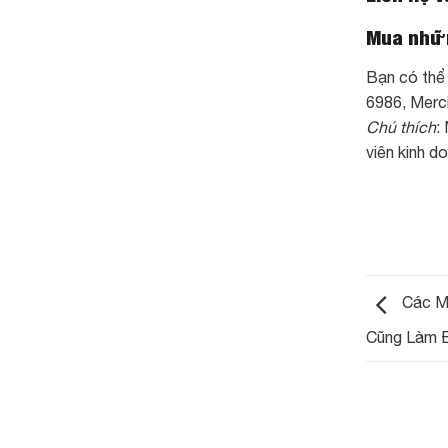
Mua nhữn
Bạn có thể 
6986, Merci
Chú thích
:
viên kinh d
Các Mó
Cũng Làm 