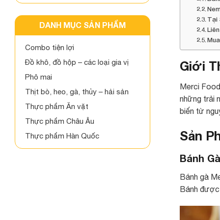
Nem
Tại
DANH MỤC SẢN PHẨM
Liê
Mua
Combo tiện lợi
Đồ khô, đồ hộp – các loại gia vị
Giới T
Phô mai
Merci Food
Thịt bò, heo, gà, thủy – hải sản
những trải 
Thực phẩm Ăn vặt
biến từ ngu
Thực phẩm Châu Âu
Sản Ph
Thực phẩm Hàn Quốc
Bánh Gà
Bánh gà Mer
Bánh được l