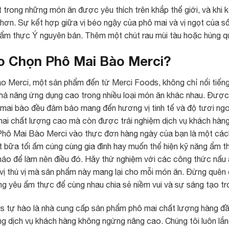
 trong những món ăn được yêu thích trên khắp thế giới, và khi
ơn. Sự kết hợp giữa vị béo ngậy của phô mai và vị ngọt của số
m ẩm thực Ý nguyên bản. Thêm một chút rau mùi tàu hoặc húng 
o Chọn Phô Mai Bào Merci?
 Merci, một sản phẩm đến từ Merci Foods, không chỉ nổi tiếng
 khả năng ứng dụng cao trong nhiều loại món ăn khác nhau. Được 
 mai bào đều đảm bảo mang đến hương vị tinh tế và độ tươi ng
ai chất lượng cao mà còn được trải nghiệm dịch vụ khách hàng
Phô Mai Bào Merci vào thực đơn hàng ngày của bạn là một cách
 bữa tối ấm cúng cùng gia đình hay muốn thể hiện kỹ năng ẩm t
hảo để làm nên điều đó. Hãy thử nghiệm với các công thức nấu
vị thú vị mà sản phẩm này mang lại cho mỗi món ăn. Đừng quên
g yêu ẩm thực để cùng nhau chia sẻ niềm vui và sự sáng tạo tr
s tự hào là nhà cung cấp sản phẩm phô mai chất lượng hàng đ
ng dịch vụ khách hàng không ngừng nâng cao. Chúng tôi luôn lắn