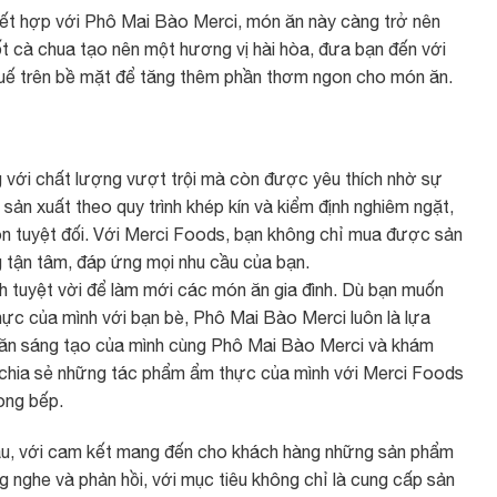
 kết hợp với Phô Mai Bào Merci, món ăn này càng trở nên
t cà chua tạo nên một hương vị hài hòa, đưa bạn đến với
quế trên bề mặt để tăng thêm phần thơm ngon cho món ăn.
 với chất lượng vượt trội mà còn được yêu thích nhờ sự
sản xuất theo quy trình khép kín và kiểm định nghiêm ngặt,
on tuyệt đối. Với Merci Foods, bạn không chỉ mua được sản
 tận tâm, đáp ứng mọi nhu cầu của bạn.
 tuyệt vời để làm mới các món ăn gia đình. Dù bạn muốn
hực của mình với bạn bè, Phô Mai Bào Merci luôn là lựa
 ăn sáng tạo của mình cùng Phô Mai Bào Merci và khám
 chia sẻ những tác phẩm ẩm thực của mình với Merci Foods
ong bếp.
ầu, với cam kết mang đến cho khách hàng những sản phẩm
g nghe và phản hồi, với mục tiêu không chỉ là cung cấp sản