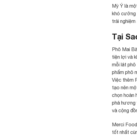
Mỳ Ý là một
khó cưỡng h
trải nghiệ
Tại Sa
Phô Mai Bào
tiện lợi và
mỗi lát phô
phẩm phô m
Việc thêm 
tạo nên một
chọn hoàn 
phá hương 
và cộng đồn
Merci Food
tốt nhất cù