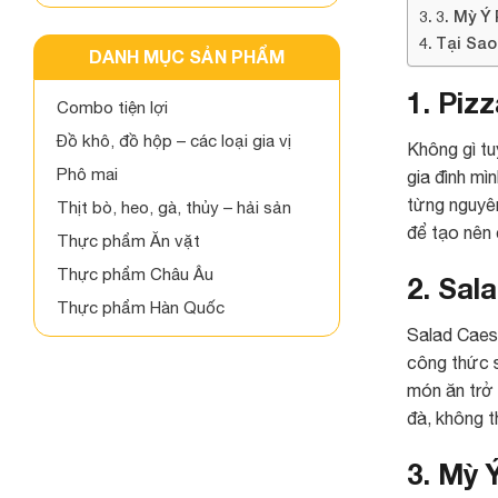
3. Mỳ Ý
Tại Sao
DANH MỤC SẢN PHẨM
1. Piz
Combo tiện lợi
Đồ khô, đồ hộp – các loại gia vị
Không gì tu
Phô mai
gia đình mì
từng nguyên
Thịt bò, heo, gà, thủy – hải sản
để tạo nên 
Thực phẩm Ăn vặt
Thực phẩm Châu Âu
2. Sal
Thực phẩm Hàn Quốc
Salad Caesa
công thức s
món ăn trở 
đà, không t
3. Mỳ 