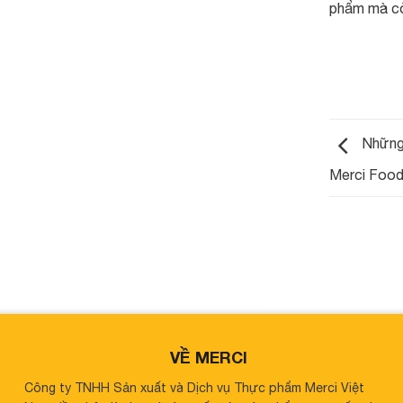
phẩm mà còn
Những 
Merci Foo
VỀ MERCI
Công ty TNHH Sản xuất và Dịch vụ Thực phẩm Merci Việt