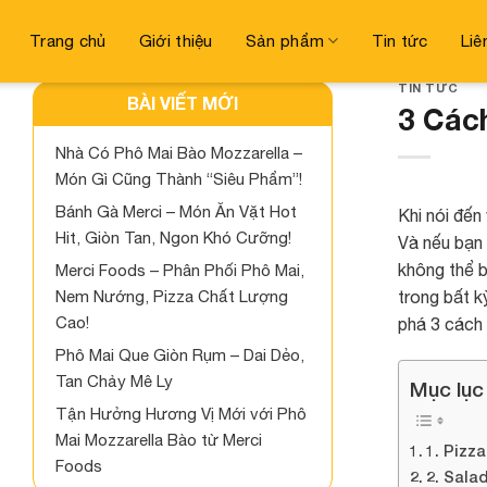
Skip
to
Trang chủ
Giới thiệu
Sản phẩm
Tin tức
Liê
content
TIN TỨC
BÀI VIẾT MỚI
3 Các
Nhà Có Phô Mai Bào Mozzarella –
Món Gì Cũng Thành “Siêu Phẩm”!
Bánh Gà Merci – Món Ăn Vặt Hot
Khi nói đến
Hit, Giòn Tan, Ngon Khó Cưỡng!
Và nếu bạn 
không thể b
Merci Foods – Phân Phối Phô Mai,
trong bất k
Nem Nướng, Pizza Chất Lượng
Cao!
phá 3 cách
Phô Mai Que Giòn Rụm – Dai Dẻo,
Tan Chảy Mê Ly
Mục lục
Tận Hưởng Hương Vị Mới với Phô
Mai Mozzarella Bào từ Merci
1. Pizz
Foods
2. Sala