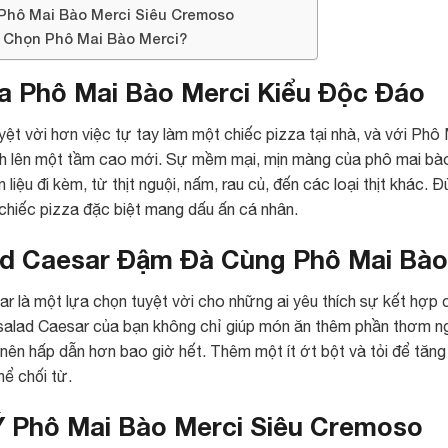
 Phô Mai Bào Merci Siêu Cremoso
 Chọn Phô Mai Bào Merci?
za Phô Mai Bào Merci Kiểu Độc Đáo
yệt vời hơn việc tự tay làm một chiếc pizza tại nhà, và với Ph
nh lên một tầm cao mới. Sự mềm mại, mịn màng của phô mai bào
 liệu đi kèm, từ thịt nguội, nấm, rau củ, đến các loại thịt khác.
chiếc pizza đặc biệt mang dấu ấn cá nhân.
ad Caesar Đậm Đà Cùng Phô Mai Bào
r là một lựa chọn tuyệt vời cho những ai yêu thích sự kết hợp
alad Caesar của bạn không chỉ giúp món ăn thêm phần thơm ngo
nên hấp dẫn hơn bao giờ hết. Thêm một ít ớt bột và tỏi để tă
hể chối từ.
Ý Phô Mai Bào Merci Siêu Cremoso